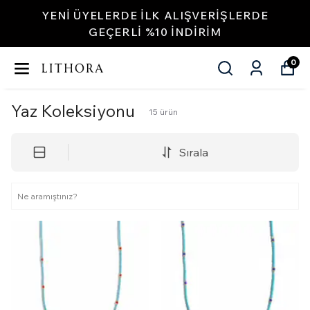
YENI ÜYELERDE İLK ALIŞVERIŞLERDE
GEÇERLI %10 INDIRIM
0
Yaz Koleksiyonu
15
ürün
Sırala