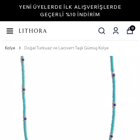
YENI ÜYELERDE İLK ALIŞVERIŞLERDE
GEÇERLI %10 INDIRIM
0
Kolye
Doğal Turkuaz ve Lacivert Taşlı Gümüş Kolye