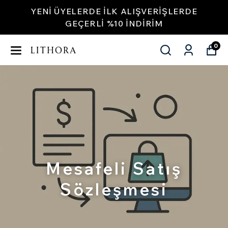
YENI ÜYELERDE İLK ALIŞVERIŞLERDE
GEÇERLI %10 INDIRIM
0
Mesafeli Satış
Sözleşmesi