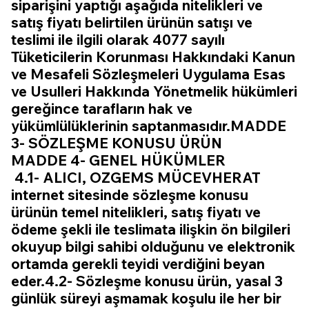
siparişini yaptığı aşağıda nitelikleri ve
satış fiyatı belirtilen ürünün satışı ve
teslimi ile ilgili olarak 4077 sayılı
Tüketicilerin Korunması Hakkındaki Kanun
ve Mesafeli Sözleşmeleri Uygulama Esas
ve Usulleri Hakkında Yönetmelik hükümleri
gereğince tarafların hak ve
yükümlülüklerinin saptanmasıdır.MADDE
3- SÖZLEŞME KONUSU ÜRÜN
MADDE 4- GENEL HÜKÜMLER
4.1- ALICI, OZGEMS MÜCEVHERAT
internet sitesinde sözleşme konusu
ürünün temel nitelikleri, satış fiyatı ve
ödeme şekli ile teslimata ilişkin ön bilgileri
okuyup bilgi sahibi olduğunu ve elektronik
ortamda gerekli teyidi verdiğini beyan
eder.4.2- Sözleşme konusu ürün, yasal 3
günlük süreyi aşmamak koşulu ile her bir