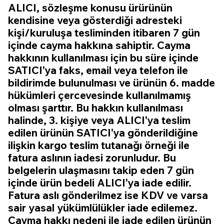
ALICI, sözleşme konusu ürürünün
kendisine veya gösterdiği adresteki
kişi/kuruluşa tesliminden itibaren 7 gün
içinde cayma hakkına sahiptir. Cayma
hakkının kullanılması için bu süre içinde
SATICI'ya faks, email veya telefon ile
bildirimde bulunulması ve ürünün 6. madde
hükümleri çercevesinde kullanılmamış
olması şarttır. Bu hakkın kullanılması
halinde, 3. kişiye veya ALICI'ya teslim
edilen ürünün SATICI'ya gönderildiğine
ilişkin kargo teslim tutanağı örneği ile
fatura aslının iadesi zorunludur. Bu
belgelerin ulaşmasını takip eden 7 gün
içinde ürün bedeli ALICI'ya iade edilir.
Fatura aslı gönderilmez ise KDV ve varsa
sair yasal yükümlülükler iade edilemez.
Cayma hakkı nedeni ile iade edilen ürünün