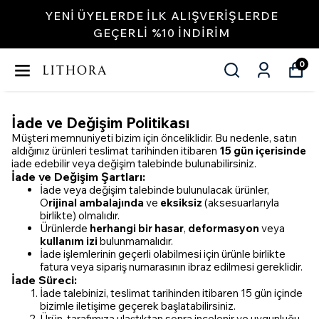
YENI ÜYELERDE İLK ALIŞVERIŞLERDE
GEÇERLI %10 INDIRIM
0
İade ve Değişim Politikası
Müşteri memnuniyeti bizim için önceliklidir. Bu nedenle, satın
aldığınız ürünleri teslimat tarihinden itibaren
15 gün içerisinde
iade edebilir veya değişim talebinde bulunabilirsiniz.
İade ve Değişim Şartları:
İade veya değişim talebinde bulunulacak ürünler,
O
rijinal ambalajında
ve
eksiksiz
(aksesuarlarıyla
birlikte) olmalıdır.
Ürünlerde
herhangi bir hasar
,
deformasyon
veya
kullanım izi
bulunmamalıdır.
İade işlemlerinin geçerli olabilmesi için ürünle birlikte
fatura veya sipariş numarasının ibraz edilmesi gereklidir.
İade Süreci:
İade talebinizi, teslimat tarihinden itibaren 15 gün içinde
bizimle iletişime geçerek başlatabilirsiniz.
Ürün, tarafımıza ulaştıktan sonra incelenir ve uygunluğu