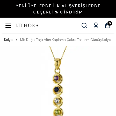
YENI ÜYELERDE İLK ALIŞVERIŞLERDE
GEÇERLI %10 INDIRIM
0
Kolye
Mix Doğal Taşlı Altın Kaplama Çakra Tasarım Gümüş Kolye