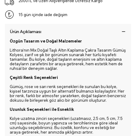
2000TL ve Üzeri Alışverişlerde Ücretsiz Kargo
15 gün içinde iade değişim
Ürün Açıklaması
Özgün Tasarım ve Doğal Malzemeler
Lithora’nın Mix Doğal Taşlı Altın Kaplama Çakra Tasarım Gümüş
Kolyesi, zarif ve şık bir görünüm sunarak her türlü kıyafeti
tamamlar. Bu kolye, doğal taşların enerjisini ve altın kaplama
detayların zarafetini bir araya getirerek, hem estetik hem de
ruhsal bir deneyim sağlar.
Çeşitli Renk Seçenekleri
Gümüş, rose ve sarı renk seçenekleri ile sunulan bu kolye,
kişisel tarzınıza uygun bir alternatif bulmanızı kolaylaştırır. Her
bir renk, farklı bir atmosfer yaratırken, doğal taşların benzersiz
dokusu ile birleşerek göz alıcı bir görünüm oluşturur.
Uzunluk Seçenekleri ile Esneklik
Kolye uzatma zinciri seçenekleri (uzatmasız, 2.5 cm, 5 cm, 7.5
cm) sayesinde, boyun yapınıza ve tercihlerinize göre ideal
uzunluğu seçebilirsiniz. Bu özellik, konforu ve estetiği bir
araya getirerek, her anınızda şıklığınızı artırır.