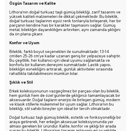
Özgün Tasarım ve Kalite
Lithora’nın doğal turkuaz taşlı gümüş bilekliği, zarif tasarımı ve
yüksek kaliteli malzemeleri ile dikkat çekmektedir. Bu bileklik,
doğal turkuaz taşlarının eşsiz renk tonlarıyla birleşerek, her bir
parçanın kendine has bir karakter taşımasını sağlar. Gümüş
metal, bilekliğin dayanıklılığını artırırken, aynı zamanda şıklığını
da ön plana çıkarır.
Konfor ve Uyum
Bileklik, farklı boyut seçenekleri ile sunulmaktadır; 13-14
cm’den 25-26 cm’ye kadar uzanan geniş bir yelpazeye sahiptir.
Bu çeşitlilik, her kullanıcı için ideal uyumu sağlamakta ve
konforlu bir kullanım deneyimi sunmaktadır. Lastik yapısı,
bilekliğin esnekliğini artırarak, günlük aktiviteler sırasında
rahatlıkla takılabilmesini mümkün kılar.
Şıklık ve Stil
Erkek koleksiyonunun vazgeçilmez bir parçası olan bu bileklik,
hem günlük hem de özel günlerde şıklığınızı tamamlayacak bir
aksesuardır. Doğal taşların enerjisi ile birleşen gümüş, modern
ve klasik stillerle mükemmel bir uyum sağlar. Lithora’nın bu
bilekliği, stil sahibi bireyler için ideal bir tercih olmaktadır.
Doğal turkuaz taşlı gümüş bileklik, estetik ve fonksiyonelliği bir
araya getirerek, her erkeğin aksesuar koleksiyonunda yer
alması gereken bir üründür. Kalite, konfor ve şıklığı bir arada
sunan bu bileklik, Lithora’nın tasarım anlayışını en iyi şekilde