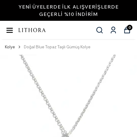
YENI ÜYELERDE İLK ALIŞVERIŞLERDE
GEÇERLI %10 INDIRIM
0
Kolye
Doğal Blue Topaz Taşlı Gümüş Kolye