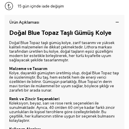
15 gün içinde iade değişim
Ürün Açıklaması
Doğal Blue Topaz Taşlı Gümüş Kolye
Doğal Blue Topaz taşlı gümüş kolye, zarif tasarımı ve yüksek
kaliteli malzemeleri ile dikkat çekmektedir. Lithora markası
tarafından üretilen bu kolye, doğal taşların eşsiz güzelliğini
modern bir estetikle birleştirerek, her türlü kıyafetle uyum
sağlayacak şekilde tasarlanmıştır.
Malzeme ve Tasarım
Kolye, dayanıklı gümüşten üretilmiş olup, doğal Blue Topaz taşı
ile süslenmiştir. Bu taş, hem estetik hem de enerji verici
özellikleri ile bilinir. Gümüşün parlaklığı, Blue Topaz’ın derin
mavi tonları ile mükemmel bir uyum sağlar, böylece şıklığı ve
zarafeti bir arada sunar.
Renk ve Zincir Seçenekleri
Koleksiyon, beyaz, sarı ve rose renk seçenekleri ile
sunulmaktadır. Ayrıca, 40 cm’den 60 cm’ye kadar farklı zincir
uzunlukları ile kişisel tercihlere göre özelleştirilebilir. Bu
çeşitlilik, her kullanıcının stiline uygun bir seçenek bulmasını
kolaylaştırır.