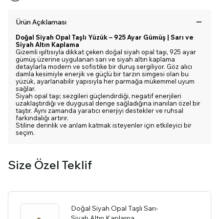
Ürün Açıklaması
Doğal Siyah Opal Taşlı Yüzük – 925 Ayar Gümüş | Sarı ve
Siyah Altın Kaplama
Gizemli ışıltısıyla dikkat çeken doğal siyah opal taşı, 925 ayar
gümüş üzerine uygulanan sarı ve siyah altın kaplama
detaylarla modern ve sofistike bir duruş sergiliyor. Göz alıcı
damla kesimiyle enerjik ve güçlü bir tarzın simgesi olan bu
yüzük, ayarlanabilir yapısıyla her parmağa mükemmel uyum
sağlar.
Siyah opal taşı; sezgileri güçlendirdiği, negatif enerjileri
uzaklaştırdığı ve duygusal denge sağladığına inanılan özel bir
taştır. Aynı zamanda yaratıcı enerjiyi destekler ve ruhsal
farkındalığı artırır.
Stiline derinlik ve anlam katmak isteyenler için etkileyici bir
seçim.
Size Özel Teklif
Doğal Siyah Opal Taşlı Sarı-
Siyah Altın Kaplama