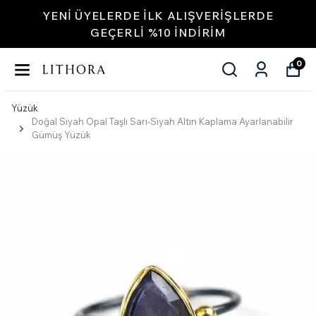
YENI ÜYELERDE İLK ALIŞVERIŞLERDE
GEÇERLI %10 INDIRIM
0
Yüzük
Doğal Siyah Opal Taşlı Sarı-Siyah Altın Kaplama Ayarlanabilir
Gümüş Yüzük