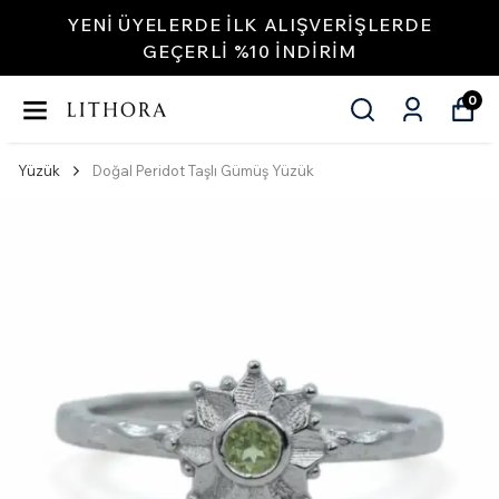
YENI ÜYELERDE İLK ALIŞVERIŞLERDE
GEÇERLI %10 INDIRIM
0
Yüzük
Doğal Peridot Taşlı Gümüş Yüzük