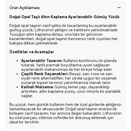
Ürün Açıklaması
Doğal Opal Taşlı Altın Kaplama Ayarlanabilir Gümüş Yüzük
Doğal opal taşının zarif ışıltısı ile tasarlanmış bu ayarlanabilir
gümüş yüzük, Lithora’nın şıklığını ve kalitesini yansıtmaktadır.
Yüzüğün altın kaplama detayı, ona lüks bir görünüm
kazandırırken, doğal opal taşının benzersiz renk oyunları her
bakışta dikkat çekmektedir.
Özellikler ve Avantajlar
Ayarlanabilir Tasarım:
Kullanıcı konforunu ön planda
tutarak, farklı parmak boyutlarına uyum sağlayan
ayarlanabilir mekanizması ile her bireye hitap eder.
Çeşitli Renk Seçenekleri:
Beyaz, sarı, rose ve sarı-
siyah renk alternatifleri, her zevke uygun bir seçenek
sunarak kişisel tarzınızı yansıtmanıza olanak tanır.
Kaliteli Malzeme:
Gümüş temel yapı, dayanıklılığı
artırırken, altın kaplama yüzey, uzun ömürlü bir parlaklık
sağlar.
Bu yüzük, hem günlük kullanım hem de özel günlerde şıklığınızı
tamamlayacak bir aksesuardır. Doğal opal taşının enerjisi ile
birleşen zarif tasarımı, her anınıza değer katacaktır. Lithora’nın
bu özel parçası, stilinize sofistike bir dokunuş eklemek için
ideal bir tercihtir.