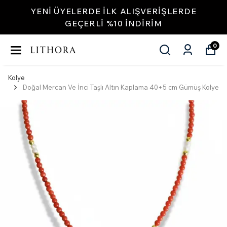
YENI ÜYELERDE İLK ALIŞVERIŞLERDE
GEÇERLI %10 INDIRIM
0
Kolye
Doğal Mercan Ve İnci Taşlı Altın Kaplama 40+5 cm Gümüş Kolye