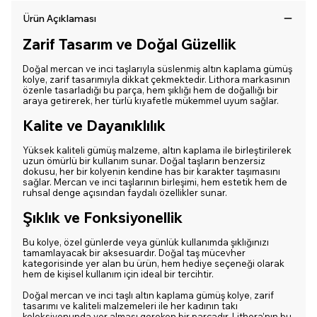
Ürün Açıklaması
Zarif Tasarım ve Doğal Güzellik
Doğal mercan ve inci taşlarıyla süslenmiş altın kaplama gümüş
kolye, zarif tasarımıyla dikkat çekmektedir. Lithora markasının
özenle tasarladığı bu parça, hem şıklığı hem de doğallığı bir
araya getirerek, her türlü kıyafetle mükemmel uyum sağlar.
Kalite ve Dayanıklılık
Yüksek kaliteli gümüş malzeme, altın kaplama ile birleştirilerek
uzun ömürlü bir kullanım sunar. Doğal taşların benzersiz
dokusu, her bir kolyenin kendine has bir karakter taşımasını
sağlar. Mercan ve inci taşlarının birleşimi, hem estetik hem de
ruhsal denge açısından faydalı özellikler sunar.
Şıklık ve Fonksiyonellik
Bu kolye, özel günlerde veya günlük kullanımda şıklığınızı
tamamlayacak bir aksesuardır. Doğal taş mücevher
kategorisinde yer alan bu ürün, hem hediye seçeneği olarak
hem de kişisel kullanım için ideal bir tercihtir.
Doğal mercan ve inci taşlı altın kaplama gümüş kolye, zarif
tasarımı ve kaliteli malzemeleri ile her kadının takı
koleksiyonunda yer alması gereken bir parçadır. Lithora’nın bu