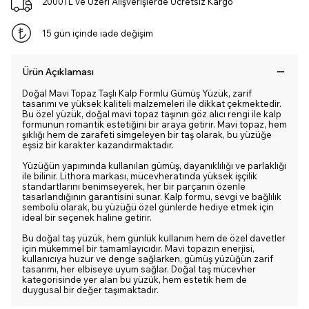
2000TL ve Üzeri Alışverişlerde Ücretsiz Kargo
15 gün içinde iade değişim
Ürün Açıklaması
Doğal Mavi Topaz Taşlı Kalp Formlu Gümüş Yüzük, zarif
tasarımı ve yüksek kaliteli malzemeleri ile dikkat çekmektedir.
Bu özel yüzük, doğal mavi topaz taşının göz alıcı rengi ile kalp
formunun romantik estetiğini bir araya getirir. Mavi topaz, hem
şıklığı hem de zarafeti simgeleyen bir taş olarak, bu yüzüğe
eşsiz bir karakter kazandırmaktadır.
Yüzüğün yapımında kullanılan gümüş, dayanıklılığı ve parlaklığı
ile bilinir. Lithora markası, mücevheratında yüksek işçilik
standartlarını benimseyerek, her bir parçanın özenle
tasarlandığının garantisini sunar. Kalp formu, sevgi ve bağlılık
sembolü olarak, bu yüzüğü özel günlerde hediye etmek için
ideal bir seçenek haline getirir.
Bu doğal taş yüzük, hem günlük kullanım hem de özel davetler
için mükemmel bir tamamlayıcıdır. Mavi topazın enerjisi,
kullanıcıya huzur ve denge sağlarken, gümüş yüzüğün zarif
tasarımı, her elbiseye uyum sağlar. Doğal taş mücevher
kategorisinde yer alan bu yüzük, hem estetik hem de
duygusal bir değer taşımaktadır.