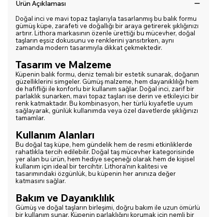
Ürün Açıklaması
Doğal inci ve mavi topaz taşlarıyla tasarlanmış bu balık formu
gümüş küpe, zarafeti ve doğallığı bir araya getirerek şıklığınızı
artırır. Lithora markasının özenle ürettiği bu mücevher, doğal
taşların eşsiz dokusunu ve renklerini yansıtırken, aynı
zamanda modern tasarımıyla dikkat çekmektedir.
Tasarım ve Malzeme
Küpenin balık formu, deniz temalı bir estetik sunarak, doğanın
güzelliklerini simgeler. Gümüş malzeme, hem dayanıklılığı hem
de hafifliği ile konforlu bir kullanım sağlar. Doğal inci, zarif bir
parlaklık sunarken, mavi topaz taşları ise derin ve etkileyici bir
renk katmaktadır. Bu kombinasyon, her türlü kıyafetle uyum
sağlayarak, günlük kullanımda veya özel davetlerde şıklığınızı
tamamlar.
Kullanım Alanları
Bu doğal taş küpe, hem gündelik hem de resmi etkinliklerde
rahatlıkla tercih edilebilir. Doğal taş mücevher kategorisinde
yer alan bu ürün, hem hediye seçeneği olarak hem de kişisel
kullanım için ideal bir tercihtir. Lithora’nın kalitesi ve
tasarımındaki özgünlük, bu küpenin her anınıza değer
katmasını sağlar.
Bakım ve Dayanıklılık
Gümüş ve doğal taşların birleşimi, doğru bakım ile uzun ömürlü
bir kullanım sunar. Küpenin parlaklığını korumak için nemli bir