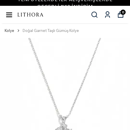
GEÇERLI %10 INDIRIM
0
Kolye
Doğal Garnet Taşlı Gümüş Kolye