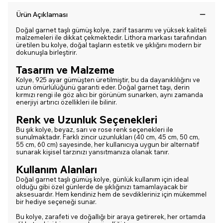
Ürün Açıklaması
Doğal garnet taşlı gümüş kolye, zarif tasarımı ve yüksek kaliteli
malzemeleri ile dikkat çekmektedir. Lithora markası tarafından
üretilen bu kolye, doğal taşların estetik ve şıklığını modern bir
dokunuşla birleştirir.
Tasarım ve Malzeme
Kolye, 925 ayar gümüşten üretilmiştir, bu da dayanıklılığını ve
uzun ömürlülüğünü garanti eder. Doğal garnet taşı, derin
kırmızı rengi ile göz alıcı bir görünüm sunarken, aynı zamanda
enerjiyi artırıcı özellikleri ile bilinir.
Renk ve Uzunluk Seçenekleri
Bu şık kolye, beyaz, sarı ve rose renk seçenekleri ile
sunulmaktadır. Farklı zincir uzunlukları (40 cm, 45 cm, 50 cm,
55 cm, 60 cm) sayesinde, her kullanıcıya uygun bir alternatif
sunarak kişisel tarzınızı yansıtmanıza olanak tanır.
Kullanım Alanları
Doğal garnet taşlı gümüş kolye, günlük kullanım için ideal
olduğu gibi özel günlerde de şıklığınızı tamamlayacak bir
aksesuardır. Hem kendiniz hem de sevdikleriniz için mükemmel
bir hediye seçeneği sunar.
Bu kolye, zarafeti ve doğallığı bir araya getirerek, her ortamda