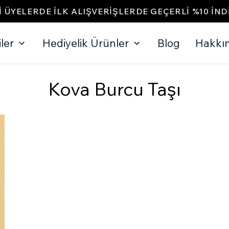
I ÜYELERDE İLK ALIŞVERIŞLERDE GEÇERLI %10 IND
ler
Hediyelik Ürünler
Blog
Hakkı
Kova Burcu Taşı